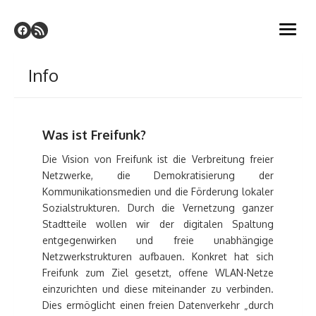
Skip
Freifunk Hamm
to
Freies WLAN für Hamm (Westf.)
open
content
menu
Info
Was ist Freifunk?
Die Vision von Freifunk ist die Verbreitung freier
Netzwerke, die Demokratisierung der
Kommunikationsmedien und die Förderung lokaler
Sozialstrukturen. Durch die Vernetzung ganzer
Stadtteile wollen wir der digitalen Spaltung
entgegenwirken und freie unabhängige
Netzwerkstrukturen aufbauen. Konkret hat sich
Freifunk zum Ziel gesetzt, offene WLAN-Netze
einzurichten und diese miteinander zu verbinden.
Dies ermöglicht einen freien Datenverkehr „durch